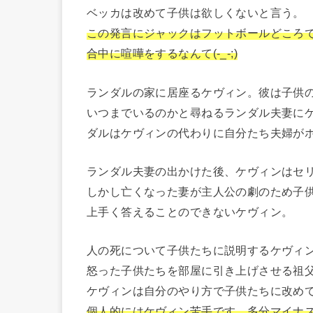
ベッカは改めて子供は欲しくないと言う。
この発言にジャックはフットボールどころ
合中に喧嘩をするなんて(-_-;)
ランダルの家に居座るケヴィン。彼は子供
いつまでいるのかと尋ねるランダル夫妻に
ダルはケヴィンの代わりに自分たち夫婦が
ランダル夫妻の出かけた後、ケヴィンはセ
しかし亡くなった妻が主人公の劇のため子
上手く答えることのできないケヴィン。
人の死について子供たちに説明するケヴィ
怒った子供たちを部屋に引き上げさせる祖
ケヴィンは自分のやり方で子供たちに改め
個人的にはケヴィン苦手です。多分マイナ