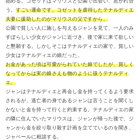
始める。コゼットはマリウスと公園で出会い、惹かれ合
う。
すごい運命です。コゼットを虐待したテナルディエ
夫妻に援助したのがマリウスの父ですから。
公園で貧しい人に施しを与えるジャンを見て、一人のみ
すぼらしい少女がジャンに近づき、後で家に来て欲しい
と懇願する。しかしそこはテナルディエの家で、貧しい
少女はテナルディエの娘だった。
お金があった頃は可愛がられていた娘でしたが、貧しく
なってからは実の娘さえも物のように扱うテナルディ
エ。
ジャンはテナルディエと再会し金を持ってくるよう要求
されるが、逃亡者の身であるジャンは言うことを聞くし
かないと金を持って行くと約束する。テナルディエの家
の隣に住んでいたマリウスは、ジャンが帰った後で、ジ
ャンから金を絞り取り殺す計画を立てているのを聞き、
ジャベールに相談する。