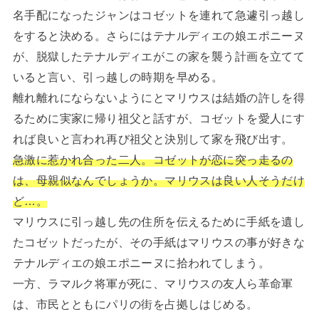
名手配になったジャンはコゼットを連れて急遽引っ越し
をすると決める。さらにはテナルディエの娘エポニーヌ
が、脱獄したテナルディエがこの家を襲う計画を立てて
いると言い、引っ越しの時期を早める。
離れ離れにならないようにとマリウスは結婚の許しを得
るために実家に帰り祖父と話すが、コゼットを愛人にす
れば良いと言われ再び祖父と決別して家を飛び出す。
急激に惹かれ合った二人。コゼットが恋に突っ走るの
は、母親似なんでしょうか。マリウスは良い人そうだけ
ど…。
マリウスに引っ越し先の住所を伝えるために手紙を遺し
たコゼットだったが、その手紙はマリウスの事が好きな
テナルディエの娘エポニーヌに拾われてしまう。
一方、ラマルク将軍が死に、マリウスの友人ら革命軍
は、市民とともにパリの街を占拠しはじめる。