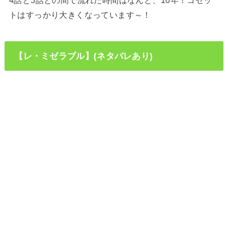
4話と5話との間で流れた時間はなんと、10年！コゼッ
トはすっかり大きくなっています～！
【レ・ミゼラブル】(ネタバレあり)